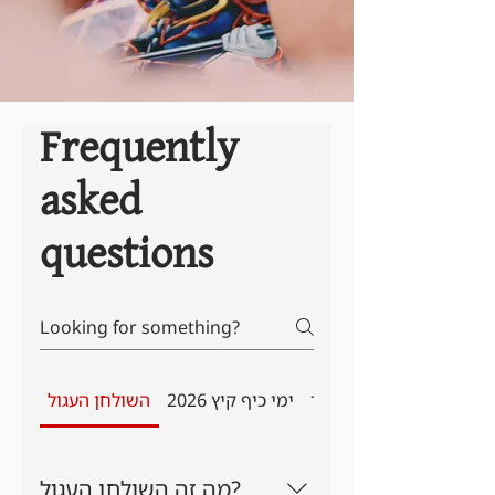
Frequently
asked
questions
יף מיוחדים - ילדים ונוער
ימי כיף קיץ 2026
השולחן העגול
מה זה השולחן העגול?