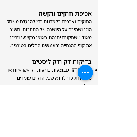
אכיפת חוקים נוקשה
החוקים נאכפים בקפדנות כדי להבטיח משחק
הוגן ושמירה על היושרה של התחרות. חשוב
מאוד ששחקנים יתנהגו באופן מקצועי ויבינו
את קווי ההנחייה והעונשים החלים בטורניר.
בדיקות דק ודק ליסטים
בדיקות דק
: מבוצעות בדיקות דק אקראיות או
ממוקדות כדי לוודא שכל הדקים עומדים
בכללים העדכניים של הפורמט המתקדם
ורשימת הקלפים המוגבלים/אסורים.
דק ליסט
: שחקנים נדרשים להגיש את דק
ליסט שלהם או דרך נוירון לפני האירוע או דרך
הטופס הבא:
https://img.yugioh-
card.com/en/downloads/forms/KDE_De
ckList.pdf