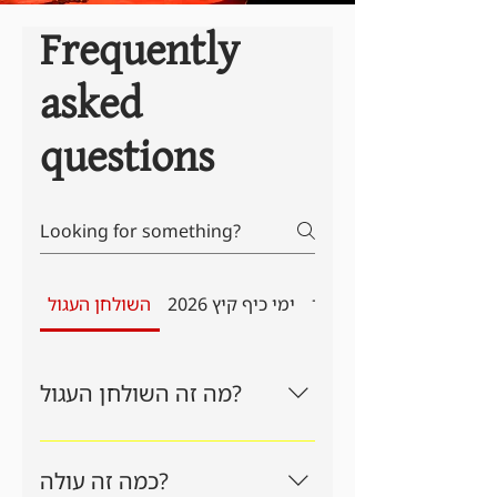
Frequently
asked
questions
יף מיוחדים - ילדים ונוער
ימי כיף קיץ 2026
השולחן העגול
מה זה השולחן העגול?
גילדת המנחים של ישראל. מקום אחד
שמרכז את כל מי שמריץ משחקי
כמה זה עולה?