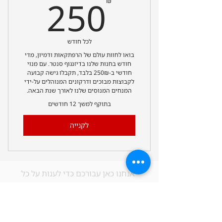
50₪
250
₪
לכל חודש
בואו לחוות עולם של הרפתקאות ודמיון, מדי
חודש בחנות שלנו בדיזנגוף סנטר. עם מנוי
חודשי ב-250₪ בלבד, תקבלו גישה קבועה
לקבוצות מבוכים ודרקונים המנוהלים על-ידי
המנחים המנוסים שלנו לאורך שנת הבאה.
בתוקף למשך 12 חודשים
לקנייה
אנחנו כאן עבורכם כדי לענות על כל
שאלה או משוב שיש לכם. נשמח אם תפנו
אלינו בכל שאלה - נשתדל לתת את
המענה הטוב ביותר תמיד. אל תהססו