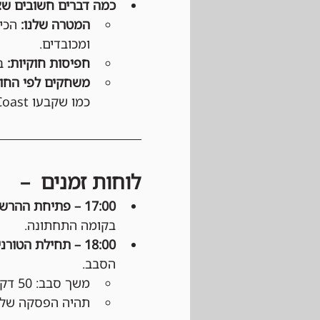
כמה דברים חשובים שצ
המטרה שלנו:
 הכי
ומכובדים.
חפיסות חוקיות:
 ב
משחקים לפי החוק
כמו שקבעו Wizards of the Coast ו-DCI (בטורנירים רשמיים).
לוחות זמנים  –
17:00 – פתיחת ההרשמה: 
בקומה התחתונה.
18:00 – תחילת הטורניר: 
הסבב.
משך סבב: 50 דקות משליחת ההודעה בוואטסאפ.
תהיה הפסקה של כ