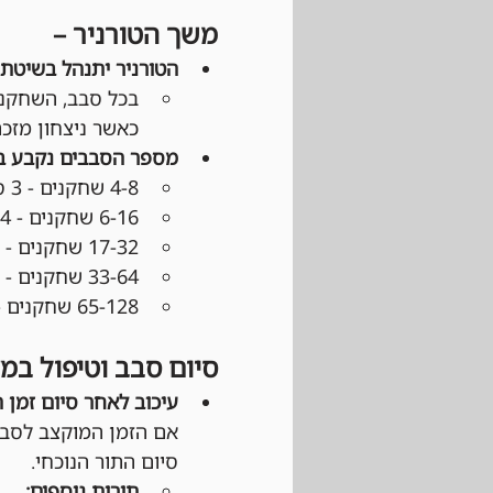
משך הטורניר –
הטורניר יתנהל בשיטת Swiss:
כאשר ניצחון מזכה ב־3 נקודות, תיקו ב־1 נקודה והפסד 
מספר הסבבים נקבע 
4-8 שחקנים - 3 סבבים
6-16 שחקנים - 4 סבבים
17-32 שחקנים - 5 סבבים
33-64 שחקנים - 6 סבבים
65-128 שחקנים - 7 סבבים
סיום סבב וטיפול במ
עיכוב לאחר סיום זמן 
אם הזמן המוקצב לסבב
סיום התור הנוכחי.
תורות נוספים: