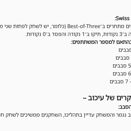
בכל סבב, השחקנים מתחרים ב־Best-of-Three (כלומר, יש
ב־0 נקודות.
בהתאם למספר המשתתפים:
קרים של עיכוב –
הסבב:
 נגמר והמשחק עדיין בתהליכו, השחקנים ממשיכים לשחק חמ