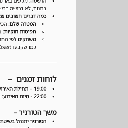
הרשמה:
 מגיעים באותו
בחנות, לא דרושה הרש
כמה דברים חשובים שצ
המטרה שלנו:
 הכי
חפיסות חוקיות:
 ב
משחקים לפי החוק
כמו שקבעו Wizards of the Coast ו-DCI (בטורנירים רשמיים).
לוחות זמנים  –
19:00 – תחילת האירוע: 
22:00 - סיום האירוע:
 
משך הטורניר –
הטורניר יתנהל בשיטת Swiss: