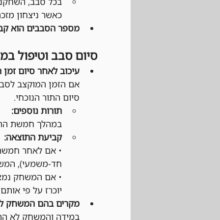
כאשר ניצחון מזכה ב־3 נקודות, תיקו ב־1 נקודה והפסד 
מספר הסבבים הוא קבוע ותמיד יעמוד על 3
סיום סבב וטיפול במ
עיכוב לאחר סיום זמן 
אם הזמן המוקצב לסבב
סיום התור הנוכחי.
תורות נוספים:
במהלך חמשת התור
קביעת התוצאה:
• אם לאחר חמשת 
חד-משמעי), המשח
• אם המשחק נמצא
יוכרז על פי אותם 
מקרים בהם המשחק לא
במידה והמשחק לא התחי