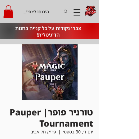
היכנסו לצפייה בקרדיט
צברו נקודות על כל קנייה בחנות
הדיגיטלית!
טורניר פופר| Pauper
Tournament
יום ד׳, 30 בספט׳
  |  
פריק תל אביב