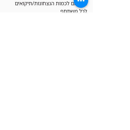
בהתאם לכמות הנצחונות/תיקואים 
לכל משתתף.
הגרלות –
כל המשתתפים שמצטרפים לאירוע 
דרך אפליקציית 
MTG Companion 
זכאים להשתתף בהגרלות ייחודיות 
במהלך האירוע. בהגרלות אלה ייתכן 
ויזכו המשתתפים בפרומואים ייחודיים, 
בוסטרים, קרדיט לחנות והפתעות 
מגניבות נוספות. זוהי דרך להוסיף 
עניין לאירוע, לחגוג את הקהילה שלנו 
ולהעניק לכל משתתף הזדמנות לזכות 
בפרסים מיוחדים – וכל זאת ללא עלות 
כניסה!