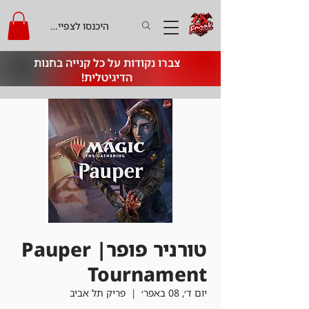
היכנסו לצפייה בקרדיט
צברו נקודות על כל קנייה בחנות
הדיגיטלית!
טורניר פופר| Pauper
Tournament
יום ד׳, 08 באפר׳
  |  
פריק תל אביב