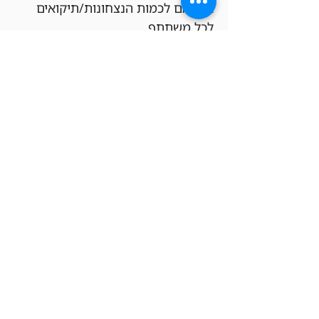
בהתאם לכמות הנצחונות/תיקואים 
לכל משתתף.
הגרלות –
כל המשתתפים שמצטרפים לאירוע 
דרך אפליקציית 
MTG Companion 
זכאים להשתתף בהגרלות ייחודיות 
במהלך האירוע. בהגרלות אלה ייתכן 
ויזכו המשתתפים בפרומואים ייחודיים, 
בוסטרים, קרדיט לחנות והפתעות 
מגניבות נוספות. זוהי דרך להוסיף 
עניין לאירוע, לחגוג את הקהילה שלנו 
ולהעניק לכל משתתף הזדמנות לזכות 
בפרסים מיוחדים – וכל זאת ללא עלות 
כניסה!