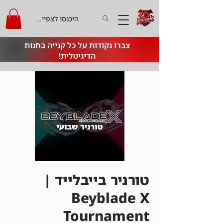
היכנסו לצפייה בקרדיט
צברו נקודות על כל קנייה בחנות
הדיגיטלית!
טורניר בייבלייד |
Beyblade X
Tournament