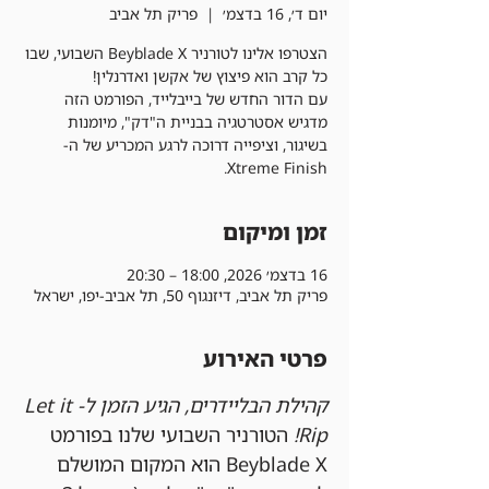
יום ד׳, 16 בדצמ׳
  |  
פריק תל אביב
הצטרפו אלינו לטורניר Beyblade X השבועי, שבו
עם הדור החדש של בייבלייד, הפורמט הזה
מדגיש אסטרטגיה בבניית ה"דק", מיומנות
בשיגור, וציפייה דרוכה לרגע המכריע של ה-
Xtreme Finish.
זמן ומיקום
16 בדצמ׳ 2026, 18:00 – 20:30
פריק תל אביב, דיזנגוף 50, תל אביב-יפו, ישראל
פרטי האירוע
קהילת הבליידרים, הגיע הזמן ל-Let it 
Rip!
 הטורניר השבועי שלנו בפורמט 
Beyblade X הוא המקום המושלם 