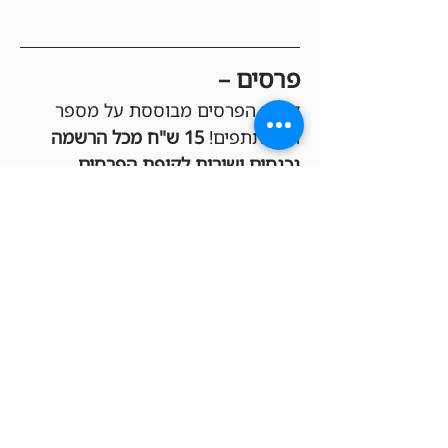
פרסים –
קופת הפרסים מבוססת על מספר 
המשתתפים! 
15 ש"ח מכל הרשמה 
נכנסים ישירות לקופת הפרסים
, 
שמחולקת בקרדיטים לחנות בין 
הזוכים במקומות הגבוהים (Top 3 או 
Top 8, בהתאם לכמות המשתתפים). 
ככל שיהיו יותר בליידרים, הקופה 
תגדל והפרסים יהיו שווים יותר!
הגרלות –
כל המשתתפים בטורניר נכנסים 
אוטומטית להגרלות שוות שיתקיימו 