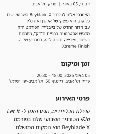
יום ד׳, 05 באוג׳
  |  
פריק תל אביב
הצטרפו אלינו לטורניר Beyblade X השבועי, שבו
עם הדור החדש של בייבלייד, הפורמט הזה
מדגיש אסטרטגיה בבניית ה"דק", מיומנות
בשיגור, וציפייה דרוכה לרגע המכריע של ה-
Xtreme Finish.
זמן ומיקום
05 באוג׳ 2026, 18:00 – 20:30
פריק תל אביב, דיזנגוף 50, תל אביב-יפו, ישראל
פרטי האירוע
קהילת הבליידרים, הגיע הזמן ל-Let it 
Rip!
 הטורניר השבועי שלנו בפורמט 
Beyblade X הוא המקום המושלם 