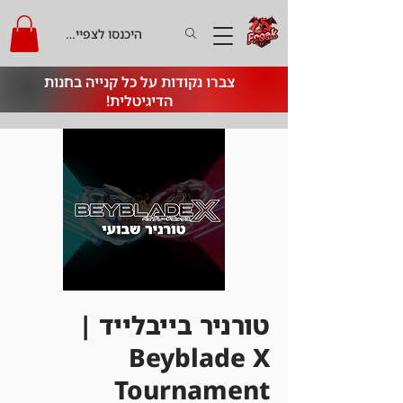
היכנסו לצפייה בקרדיט
צברו נקודות על כל קנייה בחנות
הדיגיטלית!
טורניר בייבלייד |
Beyblade X
Tournament