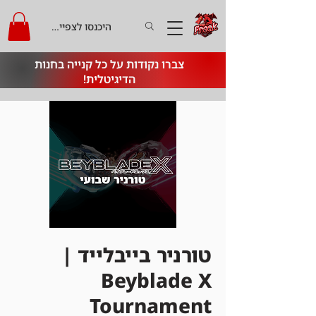
היכנסו לצפייה בקרדיט
צברו נקודות על כל קנייה בחנות
הדיגיטלית!
טורניר בייבלייד |
Beyblade X
Tournament