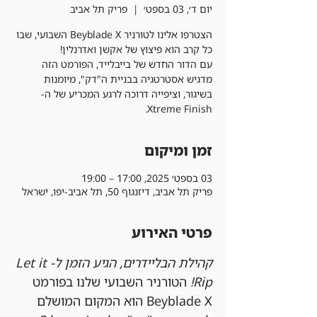
יום ד׳, 03 בספט׳
  |  
פריק תל אביב
הצטרפו אלינו לטורניר Beyblade X השבועי, שבו
עם הדור החדש של בייבלייד, הפורמט הזה
מדגיש אסטרטגיה בבניית ה"דק", מיומנות
בשיגור, וציפייה דרוכה לרגע המכריע של ה-
Xtreme Finish.
זמן ומיקום
03 בספט׳ 2025, 17:00 – 19:00
פריק תל אביב, דיזנגוף 50, תל אביב-יפו, ישראל
פרטי האירוע
קהילת הבליידרים, הגיע הזמן ל-Let it 
Rip!
 הטורניר השבועי שלנו בפורמט 
Beyblade X הוא המקום המושלם 