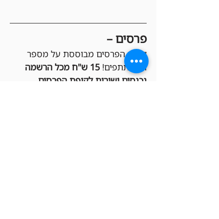
פרסים –
קופת הפרסים מבוססת על מספר 
המשתתפים! 
15 ש"ח מכל הרשמה 
נכנסים ישירות לקופת הפרסים
, 
שמחולקת בקרדיטים לחנות בין 
הזוכים במקומות הגבוהים (Top 3 או 
Top 8, בהתאם לכמות המשתתפים). 
ככל שיהיו יותר בליידרים, הקופה 
תגדל והפרסים יהיו שווים יותר!
הגרלות –
כל המשתתפים בטורניר נכנסים 
אוטומטית להגרלות שוות שיתקיימו 