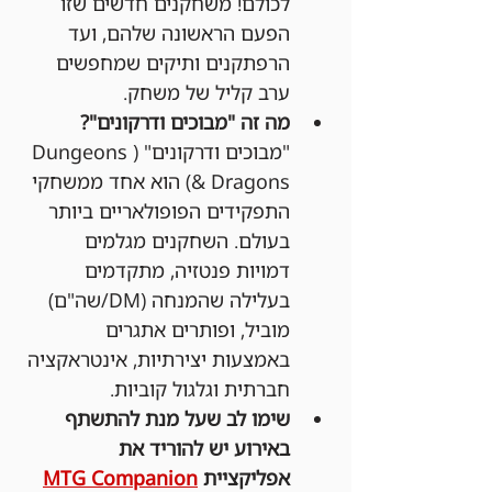
לכולם! משחקנים חדשים שזו 
הפעם הראשונה שלהם, ועד 
הרפתקנים ותיקים שמחפשים 
ערב קליל של משחק.
מה זה "מבוכים ודרקונים"?
"מבוכים ודרקונים" (Dungeons 
& Dragons) הוא אחד ממשחקי 
התפקידים הפופולאריים ביותר 
בעולם. השחקנים מגלמים 
דמויות פנטזיה, מתקדמים 
בעלילה שהמנחה (DM/שה"ם) 
מוביל, ופותרים אתגרים 
באמצעות יצירתיות, אינטראקציה 
חברתית וגלגול קוביות.
שימו לב שעל מנת להתשתף 
באירוע יש להוריד את 
אפליקציית 
MTG Companion