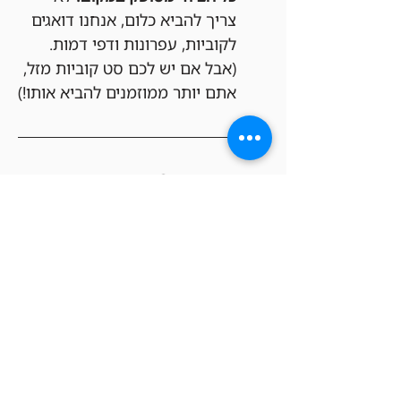
צריך להביא כלום, אנחנו דואגים 
לקוביות, עפרונות ודפי דמות. 
(אבל אם יש לכם סט קוביות מזל, 
אתם יותר ממוזמנים להביא אותו!)
איך מצטרפים?
עלות ההשתתפות:
 50 ש"ח.
הבטחת מקום:
 הרישום ותשלום 
מתבצעים מראש על ידי רכישת 
כרטיס באתר שלנו.
מהרו להירשם – המקומות 
מוגבלים!
 האירוע מוגבל ל-18 
משתתפים בלבד, שיחולקו ל-3 
קבוצות משחק אינטימיות כדי 