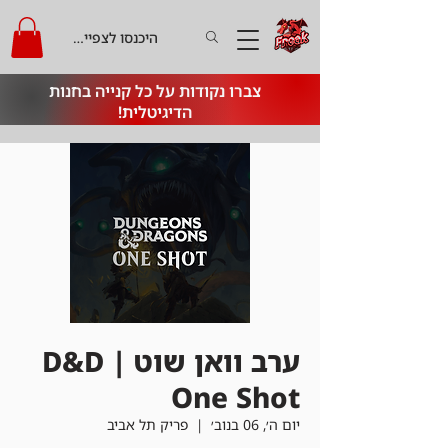
היכנסו לצפייה בקרדיט
צברו נקודות על כל קנייה בחנות
הדיגיטלית!
ערב וואן שוט | D&D
One Shot
יום ה׳, 06 בנוב׳
  |  
פריק תל אביב