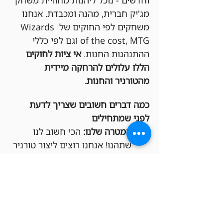
וחדשים - נוכל ליהנות מחוויית משחק 
מג'יק חברית, מהנה ומכבדת. אנחנו 
משחקים לפי החוקים של Wizards 
of the cost, MTG וגם לפי כללי 
ההתנהגות החנות. 
אי ציות לחוקים 
הללו עלולים להרחקה מיידית 
מהטורניר והחנות.
כמה דברים חשובים שצריך לדעת 
לפני שמתחילים
המטרה שלנו:
 הכי חשוב לנו 
שתהנו! אנחנו רוצים ליצור טורניר 
תחרותי אבל גם כיפי, שכולם 
ירגישו בו בנוח ומכובדים.
חפיסות חוקיות:
 בבקשה שימו לב 
שהחפיסות שלכם מתאימות 
לפורמט Commander.