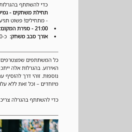
כדי להשתתף בהגרלות ע
תחילת משחקים - גמיש
- מתחילים! פשוט תגיעו
21:00 - סגירת המקום:
אורך סבב משחק:
  כ-50 דקות, לפי החלטת הקבוצה.
כל המשתתפים שמצטרפים לא
האירוע. בהגרלות אלה ייתכן
נוספות. זוהי דרך להוסיף ע
מיוחדים – וכל זאת ללא עלו
כדי להשתתף בהגרלה צריכי