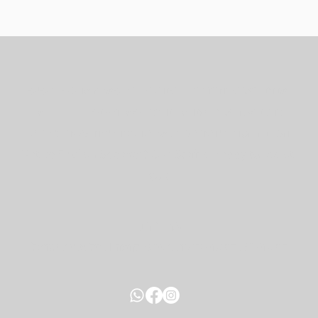
אנחנו כאן עבורכם כדי לענות על כל שאלה או משוב שיש
לכם. נשמח אם תפנו אלינו בכל שאלה - נשתדל לתת את
המענה הטוב ביותר תמיד. אל תהססו ליצור קשר בכל עת.
!​Native English Speaker? Our Staff is happy to assist
you
כתובת:
דיזנגוף 50, דיזנגוף סנטר, בניין B, קומה 1, תל אביב, ישראל