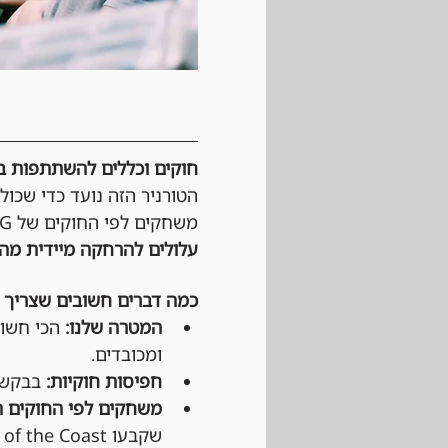
חוקים וכללים להשתתפות בטורנירי Magic: The Gathering 
הטורניר הזה נועד כדי שכול
משחקים לפי החוקים של Wizards of the cost, MTG וגם לפי כללי ההתנהגות החנות. 
עלולים להרחקה מיידית מהט
כמה דברים חשובים שצריך 
המטרה שלנו:
 הכי חשוב
ומכובדים.
חפיסות חוקיות:
 בבקשה 
משחקים לפי החוקים ה
שקבעו Wizards of the Coast ו-DCI (בטורנירים רשמיים).