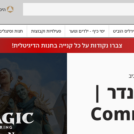
רליס הוביט
ימי כיף - ילדים ונוער
פעילויות וקבוצות
חנות וסינגלים
צברו נקודות על כל קנייה בחנות הדיגיטלית!
יב
דר |
Com