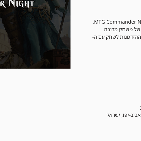
הצטרפו לערב בלתי נשכח של MTG Commander Night,
 של משחק מרובה
 עם 100 קלפים וההזדמנות לשחק עם ה-