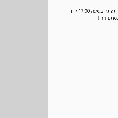
 נרשמים ביום של הטורניר עצמו בחנות בהתאם למקומות הפנויים. ההרשמה תפתח בשעה 17:00 יחד 
סתם וזהו!