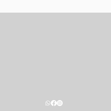
אנחנו כאן עבורכם כדי לענות על כל שאלה או משוב שיש
לכם. נשמח אם תפנו אלינו בכל שאלה - נשתדל לתת את
המענה הטוב ביותר תמיד. אל תהססו ליצור קשר בכל עת.
!​Native English Speaker? Our Staff is happy to assist
you
כתובת:
דיזנגוף 50, דיזנגוף סנטר, בניין B, קומה 1, תל אביב, ישראל