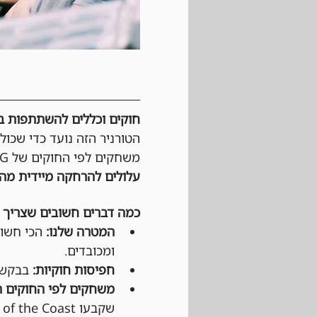
חוקים וכללים להשתתפות בטורנירי Magic: The Gathering 
הטורניר הזה נועד כדי שכול
משחקים לפי החוקים של Wizards of the cost, MTG וגם לפי כללי ההתנהגות החנות. 
עלולים להרחקה מיידית מהט
כמה דברים חשובים שצריך 
המטרה שלנו:
 הכי חשוב
ומכובדים.
חפיסות חוקיות:
 בבקשה 
משחקים לפי החוקים ה
שקבעו Wizards of the Coast ו-DCI (בטורנירים רשמיים).