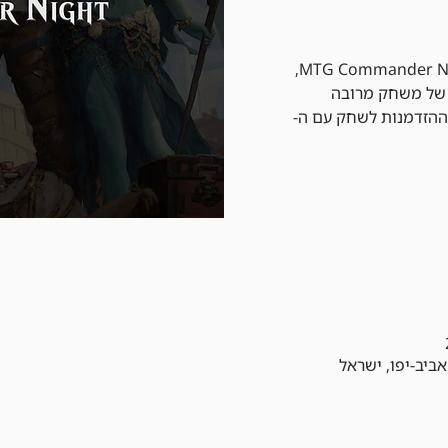
הצטרפו לערב בלתי נשכח של MTG Commander Night,
 של משחק מרובה
 עם 100 קלפים וההזדמנות לשחק עם ה-