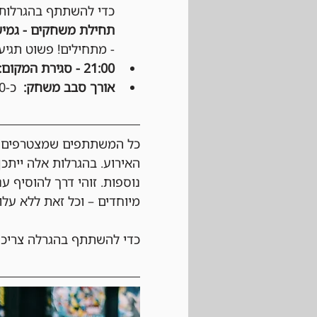
כדי להשתתף בהגרלות ע
תחילת משחקים - גמיש
- מתחילים! פשוט תגיעו
21:00 - סגירת המקום:
אורך סבב משחק:
  כ-50 דקות, לפי החלטת הקבוצה.
כל המשתתפים שמצטרפים לא
האירוע. בהגרלות אלה ייתכן
נוספות. זוהי דרך להוסיף ע
מיוחדים – וכל זאת ללא עלו
כדי להשתתף בהגרלה צריכי