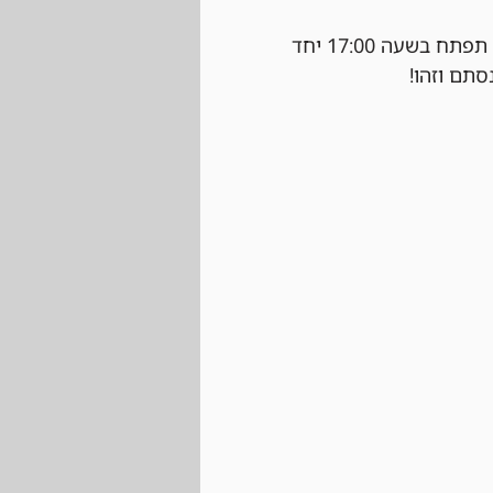
 נרשמים ביום של הטורניר עצמו בחנות בהתאם למקומות הפנויים. ההרשמה תפתח בשעה 17:00 יחד 
סתם וזהו!