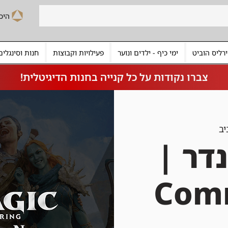
רליס הוביט
ימי כיף - ילדים ונוער
פעילויות וקבוצות
חנות וסינגלים
צברו נקודות על כל קנייה בחנות הדיגיטלית!
יב
דר |
Com