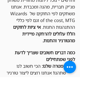
וחדשים - נוכל ליהנות מחוויית משחק 
מג'יק חברית, מהנה ומכבדת. אנחנו 
משחקים לפי החוקים של Wizards 
of the cost, MTG וגם לפי כללי 
ההתנהגות החנות. 
אי ציות לחוקים 
הללו עלולים להרחקה מיידית 
מהטורניר והחנות.
כמה דברים חשובים שצריך לדעת 
לפני שמתחילים
המטרה שלנו:
 הכי חשוב לנו 
שתהנו! אנחנו רוצים ליצור טורניר 
תחרותי אבל גם כיפי, שכולם 
ירגישו בו בנוח ומכובדים.
חפיסות חוקיות:
 בבקשה שימו לב 
שהחפיסות שלכם מתאימות 
לפורמט Commander.