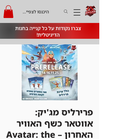
היכנסו לצפייה בקרדיט
צברו נקודות על כל קנייה בחנות
הדיגיטלית!
פרירליס מג'יק:
אווטאר כשף האוויר
האחרון – Avatar: the