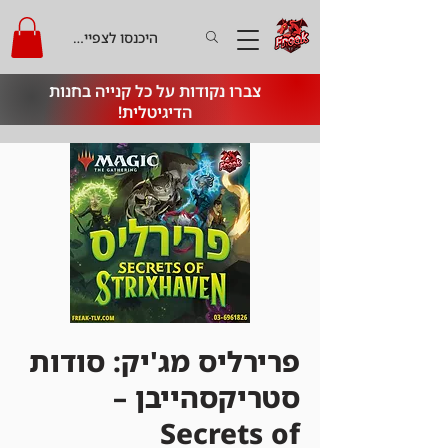
היכנסו לצפייה בקרדיט
צברו נקודות על כל קנייה בחנות
הדיגיטלית!
פרירליס מג'יק: סודות
סטריקסהייבן –
Secrets of