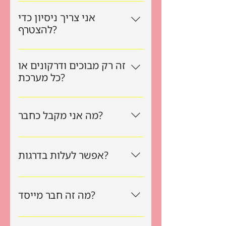
ממלאים את הטופס כאן למטה. זהו.
אני צריך ניסיון כדי
להצטרף?
לא. אם אתם מריצים משחקים, אתם
זה רק מבוכים ודרקונים או
מנחים. גם מנחים מתחילים מוזמנים.
כל מערכת?
כל מערכת. D&D, פאת'פיינדר, Call of
Cthulhu או מערכות אינדי. כל מה שאתם
מה אני מקבל כחבר?
מריצים.
מעמד מנחה רשום גישה לקהילה סט
קוביות מתנת הצטרפות (חייבים להגיע
אפשר לעלות בדרגות?
לחנויות כדי לאסוף) מבצעים מיוחדים
(ושווים במיוחד) הטבות מתחלפות
כן. ככל שאתם מריצים יותר קבוצות,
בהמשך גם ספרייה של תוכן מקורי
מתנדבים בכנסים ותורמים תוכן, תעלו
מה זה חבר מייסד?
בעברית.
בדרגה וההטבות גדלות בהתאם.
99 הנרשמים הראשונים. מקבלים תג