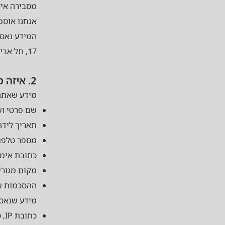
מסבירה איז
אנחנו אוספי
17, תל אביב-יפו, דרך האתר freak-tlv.com.
2. איזה מידע אנחנו אוספים
מידע שאתה 
שם פרטי ו
תאריך לידה
מספר טלפון
כתובת אימי
מקום מגורי
ההסכמות ש
מידע שנאס
כתובת IP, סוג דפדפן ומכשיר