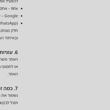
להפעיל את 
Wix – אחסון האתר, טפסים וניהול אנשי קשר
Google – שירותי גיליונות וניתוח נתונים
agram, WhatsApp
חלק מנותני
ובאיחוד הא
6. עוגיות (Cookies)
האתר משתמש
או לחסום ע
האתר.
7. כמה זמן שומרים את המידע
נשמור את ה
תוכל לבקש 