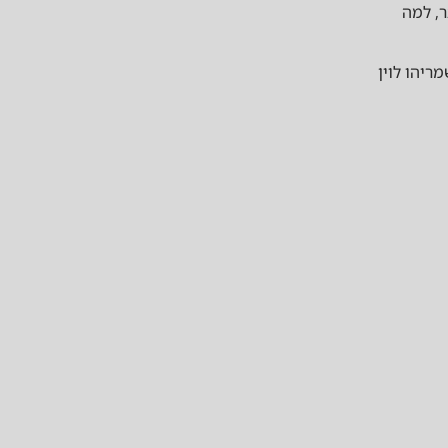
, למה
אורין אומנות המשחק בע"מ (ח.פ. 515968303), משמריהו לוין