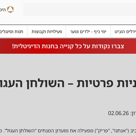
רליס הוביט
ימי כיף - ילדים ונוער
פעילויות וקבוצות
חנות וסינגלים
צברו נקודות על כל קנייה בחנות הדיגיטלית!
יות פרטיות – השולחן העגו
02.06
ב ("אנחנו", "פריק") מפעילה את מועדון המנחים "השולחן העגול". מד