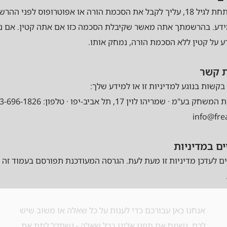
אם אתה מתחת לגיל 18, עליך לקבל את הסכמת הורה או אפוטרופוס לפני הה
דע. בהרשמתך אתה מאשר שקיבלת הסכמה כזו אם אתה קטין. אם נוד
 על קטין ללא הסכמת הורה, נמחק אותו.
קשות בנוגע למדיניות זו או למידע שלך:
 · שמריהו לוין 17, תל אביב-יפו · טלפון: 03-696-1826 · אימייל:
info@fre
ים לעדכן מדיניות זו מעת לעת. הגרסה המעודכנת תפורסם בעמוד זה 
אנחנו כאן עבורכם כדי לענות על כל שאלה או משוב שיש
לכם. נשמח אם תפנו אלינו בכל שאלה - נשתדל לתת את