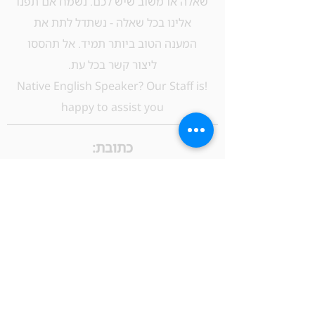
שאלה או משוב שיש לכם. נשמח אם תפנו
אלינו בכל שאלה - נשתדל לתת את
המענה הטוב ביותר תמיד. אל תהססו
ליצור קשר בכל עת.
!​Native English Speaker? Our Staff is
happy to assist you
כתובת:
דיזנגוף 50, דיזנגוף סנטר, בניין B, קומה 1, תל
אביב, ישראל
מייל:
info@freak-tlv.com
טלפון:
03-696-1826