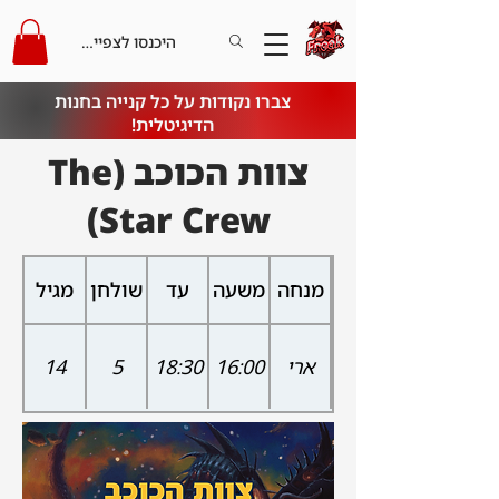
היכנסו לצפייה בקרדיט
צברו נקודות על כל קנייה בחנות
הדיגיטלית!
צוות הכוכב (The
Star Crew)
מנחה
משעה
עד
שולחן
מגיל
ארי
16:00
18:30
5
14