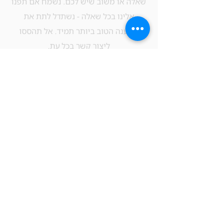
שאלה או משוב שיש לכם. נשמח אם תפנו
אלינו בכל שאלה - נשתדל לתת את
המענה הטוב ביותר תמיד. אל תהססו
ליצור קשר בכל עת.
!​Native English Speaker? Our Staff is
happy to assist you
כתובת:
דיזנגוף 50, דיזנגוף סנטר, בניין B, קומה 1, תל
אביב, ישראל
מייל:
info@freak-tlv.com
טלפון:
03-696-1826