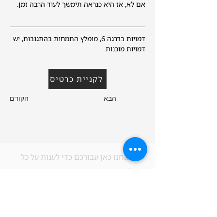
אם לא, אז היא כנראה תימשך לעוד הרבה זמן.
דמויות בדרגה 6, מומלץ התמחות בהתגנבות, יש 
דמויות מוכנות
לקניית כרטיס
הבא
הקודם
אנחנו כאן עבורכם כדי לענות על כל
שאלה או משוב שיש לכם. נשמח אם תפנו
אלינו בכל שאלה - נשתדל לתת את
המענה הטוב ביותר תמיד. אל תהססו
ליצור קשר בכל עת.