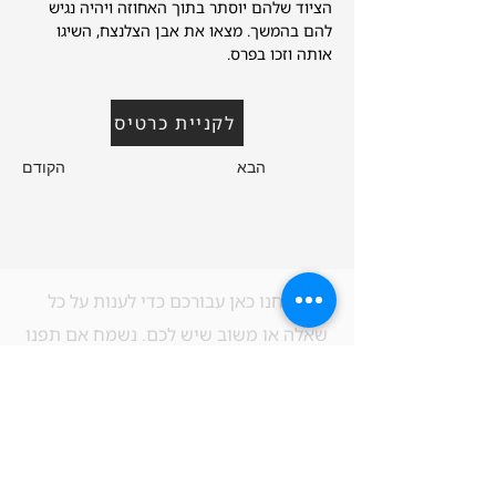
הציוד שלהם יוסתר בתוך האחוזה ויהיה נגיש 
להם בהמשך. מצאו את אבן הצלנצח, השיגו 
אותה וזכו בפרס.
לקניית כרטיס
הבא
הקודם
אנחנו כאן עבורכם כדי לענות על כל
שאלה או משוב שיש לכם. נשמח אם תפנו
אלינו בכל שאלה - נשתדל לתת את
המענה הטוב ביותר תמיד. אל תהססו
ליצור קשר בכל עת.
!​Native English Speaker? Our Staff is