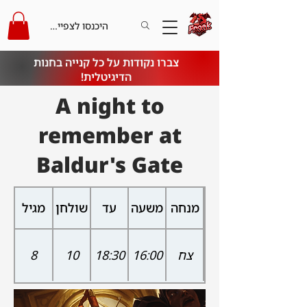
היכנסו לצפייה בקרדיט
צברו נקודות על כל קנייה בחנות
הדיגיטלית!
A night to
remember at
Baldur's Gate
מנחה
משעה
עד
שולחן
מגיל
צח
16:00
18:30
10
8