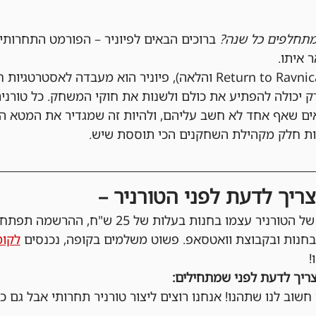
תחלפים כל שנה?
 ברוכים הבאים לפיוניר – הפורמט התחרותי
 איתו.
עם מאגר קלפים עשיר (מ-Return to Ravnica והלאה), פיוניר הוא מעבד
ק יכולה להפתיע את כולם ולשנות את חוקי המשחק. כל טורניר
אים שאף אחד לא חשב עליהם, ולהיות זה שמגדיר את המטא 
יות חלק מקהילת השחקנים הכי תוססת שיש.
ריך לדעת לפני הטורניר –
בחנות ובקבוצת וואטסאפ. פשוט משלמים בקופה, נכנסים 
לקומ
!
ריך לדעת לפני שמתחילים:
 חשוב לנו שתהנו! אנחנו רוצים ליצור טורניר תחרותי אבל גם כיפ