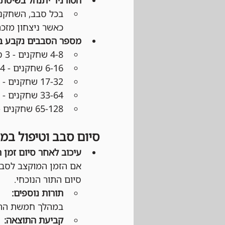
כאשר ניצחון מזכה ב־3 נקודות, תיקו ב־1 נקודה והפסד 
מספר הסבבים נקבע 
4-8 שחקנים - 3 סבבים
6-16 שחקנים - 4 סבבים
17-32 שחקנים - 5 סבבים
33-64 שחקנים - 6 סבבים
65-128 שחקנים - 7 סבבים
סיום סבב וטיפול במ
עיכוב לאחר סיום זמן 
אם הזמן המוקצב לסבב
סיום התור הנוכחי.
תורות נוספים:
במהלך חמשת התור
קביעת התוצאה: