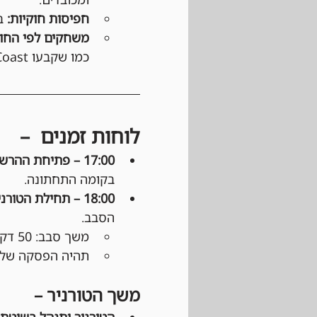
חפיסות חוקיות:
 ב
משחקים לפי החוק
כמו שקבעו Wizards of the Coast ו-DCI (בטורנירים רשמיים).
לוחות זמנים  –
17:00 – פתיחת ההרשמה: 
בקומה התחתונה.
18:00 – תחילת הטורניר: 
הסבב.
משך סבב: 50 דקות משליחת ההודעה בוואטסאפ.
תהיה הפסקה של כ
משך הטורניר –
הטורניר יתנהל בשיטת Swiss: