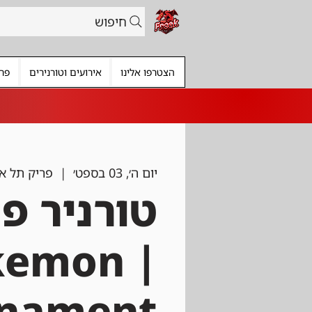
חיפוש
הצטרפו אלינו
אירועים וטורנירים
פרי
יום ה׳, 03 בספט׳
  |  
פריק תל א
טורניר פו
okemon
rnament