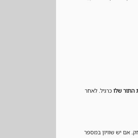
 התור שלו
 כרגיל. לאחר 
פרס (Prize Cards) מנצח את המשחק. אם יש שוויון במספר 