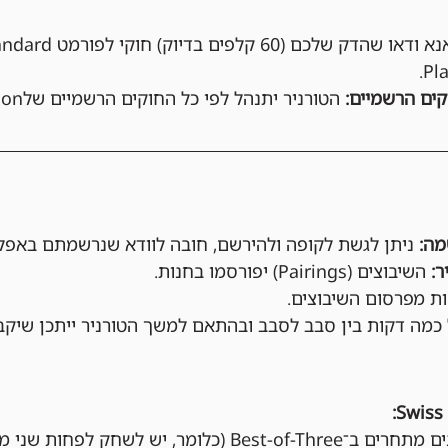
ים הרשמיים:
 הטורניר יתנהל לפי כל החוקים הרשמיים שלPlay! Pokémon.
ניתן לגשת לקופה ולהירשם, חובה לוודא שנרשמתם באפלי
השיבוצים (Pairings) יפורסמו בחנות.
מה דקות בין סבב לסבב ובהתאם למשך הטורניר ייתכן שיקב
בכל סבב, השחקנים מתחרים ב־Best-of-Three (כלומר, יש