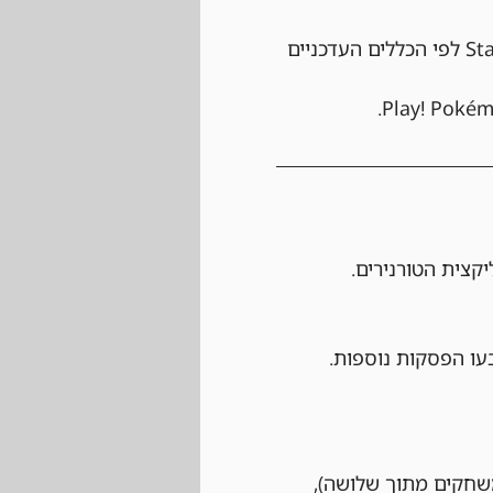
 אנא ודאו שהדק שלכם (60 קלפים בדיוק) חוקי לפורמט Standard לפי הכללים העדכניים 
קצית הטורנירים.
עו הפסקות נוספות.
 לשחק לפחות שני משחקים מתוך שלושה), 