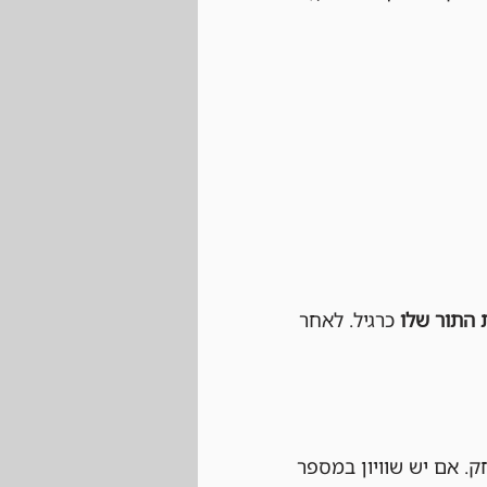
 התור שלו
 כרגיל. לאחר 
פרס (Prize Cards) מנצח את המשחק. אם יש שוויון במספר 