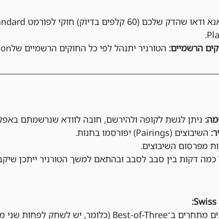
ים הרשמיים:
 הטורניר יתנהל לפי כל החוקים הרשמיים שלPlay! Pokémon.
ניתן לגשת לקופה ולהירשם, חובה לוודא שנרשמתם באפלי
השיבוצים (Pairings) יפורסמו בחנות.
מה דקות בין סבב לסבב ובהתאם למשך הטורניר ייתכן שיקב
בכל סבב, השחקנים מתחרים ב־Best-of-Three (כלומר, יש