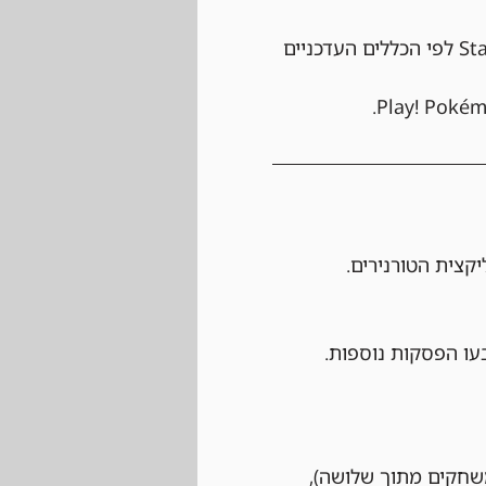
 אנא ודאו שהדק שלכם (60 קלפים בדיוק) חוקי לפורמט Standard לפי הכללים העדכניים 
קצית הטורנירים.
עו הפסקות נוספות.
 לשחק לפחות שני משחקים מתוך שלושה), 