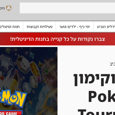
רליס הוביט
ימי כיף - ילדים ונוער
פעילויות וקבוצות
חנות וסינגלים
צברו נקודות על כל קנייה בחנות הדיגיטלית!
יב
קימון
| P
Tou