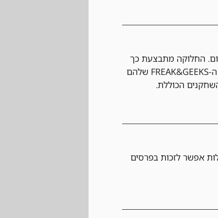
ום. החלוקה מתבצעת כך 
שהשחקנים המובילים – לדוגמה, הטופ 3, הטופ 5 או הטופ 8 – יקבלו קרדיט חנות לחשבון ה-FREAK&GEEKS שלהם 
שחקנים הכוללת.
ות אפשר לזכות בפרסים 