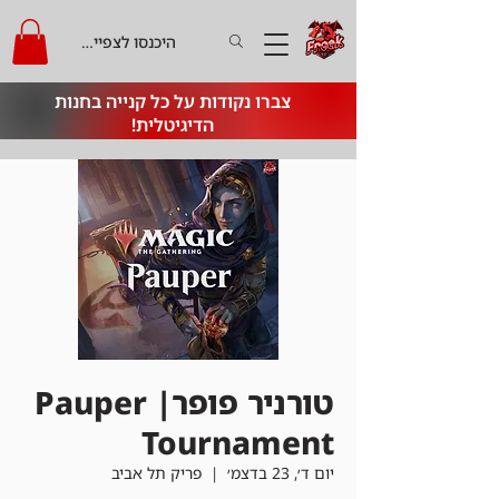
היכנסו לצפייה בקרדיט
צברו נקודות על כל קנייה בחנות
הדיגיטלית!
טורניר פופר| Pauper
Tournament
יום ד׳, 23 בדצמ׳
  |  
פריק תל אביב