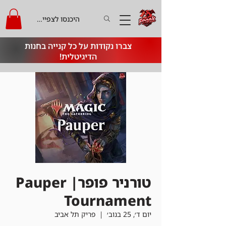
היכנסו לצפייה בקרדיט
צברו נקודות על כל קנייה בחנות
הדיגיטלית!
טורניר פופר| Pauper
Tournament
יום ד׳, 25 בנוב׳
  |  
פריק תל אביב