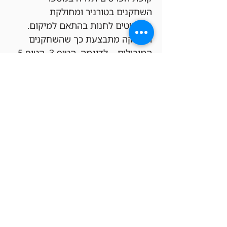
השחקנים בטורניר ומחולקת 
בקרדיטים לחנות בהתאם למיקום. 
החלוקה מתבצעת כך שהשחקנים 
המובילים – לדוגמה, הטופ 3, הטופ 5 
או הטופ 8 – יקבלו קרדיט חנות 
ל
חשבון ה-FREAK&GEEKS
 שלהם 
בהתאם למעמדם בטורניר, כאשר 
סכום הפרסים והחלוקה נקבעים 
פרופורציונלית לכמות השחקנים 
הכוללת.
ככל שיהיו יותר שחקנים, הקופה תגדל 
והפרסים יהיו שווים יותר.
הגרלות –
כל המשתתפים שמצטרפים לאירוע 