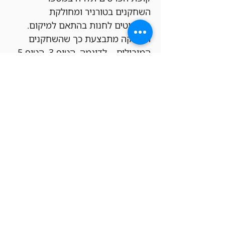
השחקנים בטורניר ומחולקת 
בקרדיטים לחנות בהתאם למיקום. 
החלוקה מתבצעת כך שהשחקנים 
המובילים – לדוגמה, הטופ 3, הטופ 5 
או הטופ 8 – יקבלו קרדיט חנות 
ל
חשבון ה-FREAK&GEEKS
 שלהם 
בהתאם למעמדם בטורניר, כאשר 
סכום הפרסים והחלוקה נקבעים 
פרופורציונלית לכמות השחקנים 
הכוללת.
ככל שיהיו יותר שחקנים, הקופה תגדל 
והפרסים יהיו שווים יותר.
הגרלות –
כל המשתתפים שמצטרפים לאירוע 