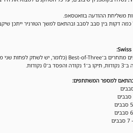
מה דקות בין סבב לסבב ובהתאם למשך הטורניר ייתכן שיקב
בכל סבב, השחקנים מתחרים ב־Best-of-Three (כלומר, יש
ב־0 נקודות.
בהתאם למספר המשתתפים: