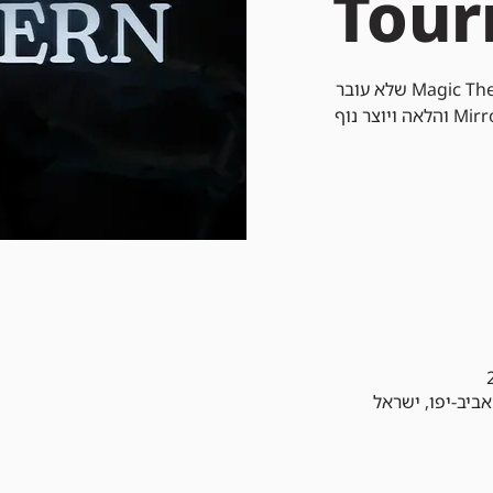
Tou
מודרן הוא פורמט של Magic The Gathering שלא עובר
רוטציה שמשתמש בקלפים מ-Mirrodin והלאה ויוצר נוף