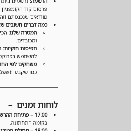
הרשמה:
פרסום קוד הקומפניון 
מוודאים שנכנסתם וזהו
כמה דברים חשובים שצ
המטרה שלנו:
 הכי
ומכובדים.
חפיסות חוקיות:
להשתמש בפרוקסי
משחקים לפי החוק
כמו שקבעו Wizards of the Coast ו-DCI (בטורנירים רשמיים).
לוחות זמנים  –
17:00 – פתיחת ההרשמה: 
בקומה התחתונה.
18:00 – תחילת הטורניר: 