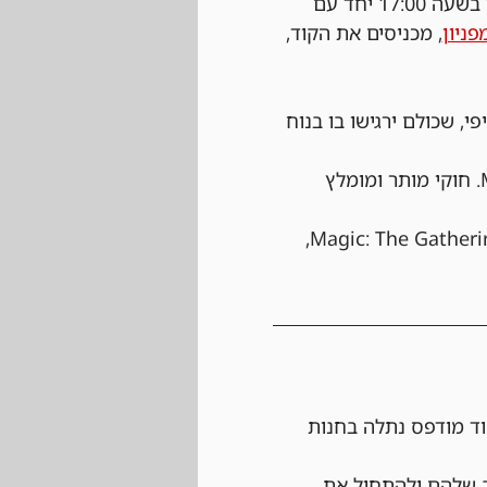
 נרשמים ביום של הטורניר עצמו בחנות בעלות של 25 ש"ח, ההרשמה תפתח בשעה 17:00 יחד עם 
פניון
, מכניסים את הקוד, 
י, שכולם ירגישו בו בנוח 
 בבקשה שימו לב שהחפיסות שלכם מתאימות לפורמט Modern. חוקי מותר ומומלץ 
 הטורניר יתנהל לפי כל החוקים הרשמיים של Magic: The Gathering, 
ד מודפס נתלה בחנות 
ב שלהם ולהתחיל את 