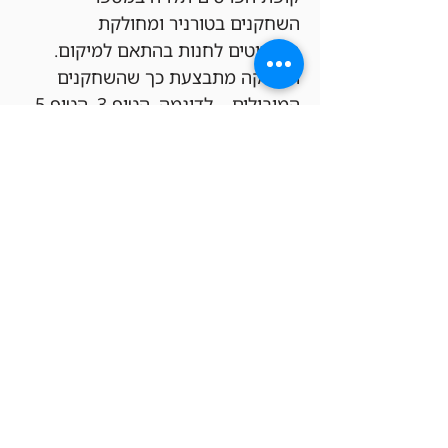
השחקנים בטורניר ומחולקת 
בקרדיטים לחנות בהתאם למיקום. 
החלוקה מתבצעת כך שהשחקנים 
המובילים – לדוגמה, הטופ 3, הטופ 5 
או הטופ 8 – יקבלו קרדיט חנות 
ל
חשבון ה-FREAK&GEEKS
 שלהם 
בהתאם למעמדם בטורניר, כאשר 
סכום הפרסים והחלוקה נקבעים 
פרופורציונלית לכמות השחקנים 
הכוללת.
ככל שיהיו יותר שחקנים, הקופה תגדל 
והפרסים יהיו שווים יותר.
הגרלות –
כל המשתתפים שמצטרפים לאירוע 