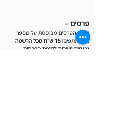
פרסים –
קופת הפרסים מבוססת על מספר 
המשתתפים! 
15 ש"ח מכל הרשמה 
נכנסים ישירות לקופת הפרסים
, 
שמחולקת בקרדיטים לחנות בין 
הזוכים במקומות הגבוהים (Top 3 או 
Top 8, בהתאם לכמות המשתתפים). 
ככל שיהיו יותר בליידרים, הקופה 
תגדל והפרסים יהיו שווים יותר!
הגרלות –
כל המשתתפים בטורניר נכנסים 
אוטומטית להגרלות שוות שיתקיימו 