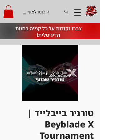
היכנסו לצפייה בקרדיט
צברו נקודות על כל קנייה בחנות
הדיגיטלית!
טורניר בייבלייד |
Beyblade X
Tournament