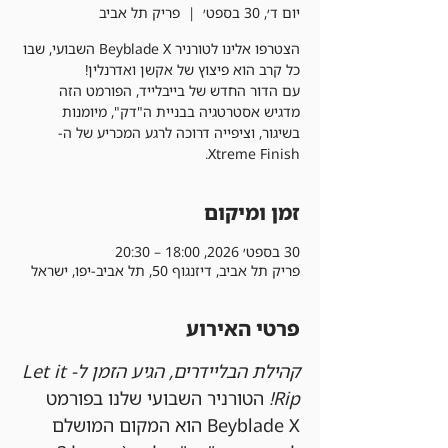
יום ד׳, 30 בספט׳
  |  
פריק תל אביב
הצטרפו אלינו לטורניר Beyblade X השבועי, שבו
עם הדור החדש של בייבלייד, הפורמט הזה
מדגיש אסטרטגיה בבניית ה"דק", מיומנות
בשיגור, וציפייה דרוכה לרגע המכריע של ה-
Xtreme Finish.
זמן ומיקום
30 בספט׳ 2026, 18:00 – 20:30
פריק תל אביב, דיזנגוף 50, תל אביב-יפו, ישראל
פרטי האירוע
קהילת הבליידרים, הגיע הזמן ל-Let it 
Rip!
 הטורניר השבועי שלנו בפורמט 
Beyblade X הוא המקום המושלם 