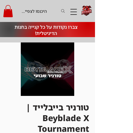
היכנסו לצפייה בקרדיט
צברו נקודות על כל קנייה בחנות
הדיגיטלית!
טורניר בייבלייד |
Beyblade X
Tournament