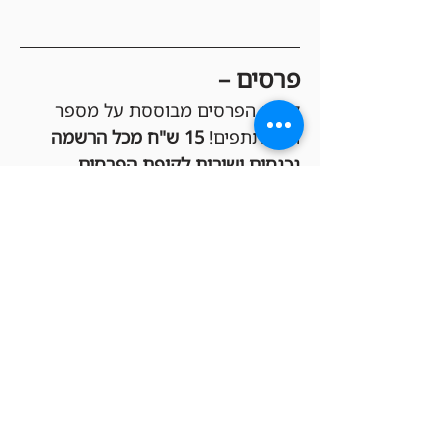
פרסים –
קופת הפרסים מבוססת על מספר 
המשתתפים! 
15 ש"ח מכל הרשמה 
נכנסים ישירות לקופת הפרסים
, 
שמחולקת בקרדיטים לחנות בין 
הזוכים במקומות הגבוהים (Top 3 או 
Top 8, בהתאם לכמות המשתתפים). 
ככל שיהיו יותר בליידרים, הקופה 
תגדל והפרסים יהיו שווים יותר!
הגרלות –
כל המשתתפים בטורניר נכנסים 
אוטומטית להגרלות שוות שיתקיימו 