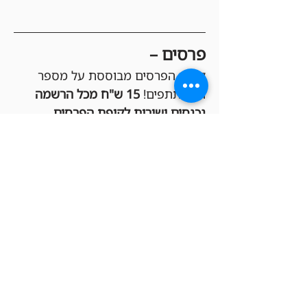
פרסים –
קופת הפרסים מבוססת על מספר 
המשתתפים! 
15 ש"ח מכל הרשמה 
נכנסים ישירות לקופת הפרסים
, 
שמחולקת בקרדיטים לחנות בין 
הזוכים במקומות הגבוהים (Top 3 או 
Top 8, בהתאם לכמות המשתתפים). 
ככל שיהיו יותר בליידרים, הקופה 
תגדל והפרסים יהיו שווים יותר!
הגרלות –
כל המשתתפים בטורניר נכנסים 
אוטומטית להגרלות שוות שיתקיימו 