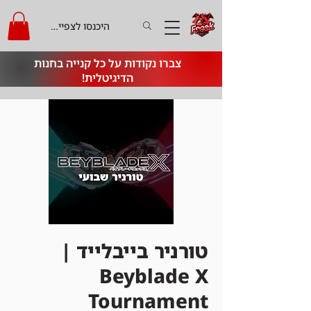
היכנסו לצפייה בקרדיט
צברו נקודות על כל קנייה בחנות
הדיגיטלית!
טורניר בייבלייד |
Beyblade X
Tournament