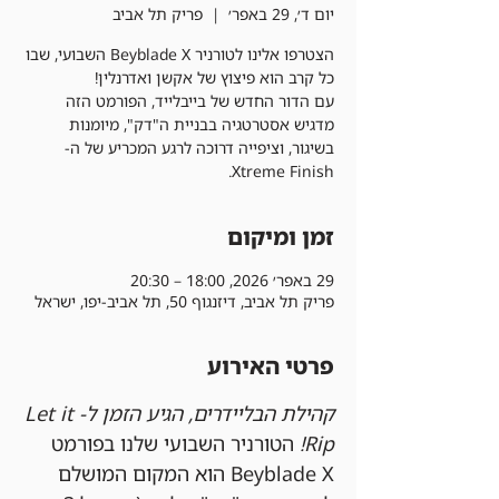
יום ד׳, 29 באפר׳
  |  
פריק תל אביב
הצטרפו אלינו לטורניר Beyblade X השבועי, שבו
עם הדור החדש של בייבלייד, הפורמט הזה
מדגיש אסטרטגיה בבניית ה"דק", מיומנות
בשיגור, וציפייה דרוכה לרגע המכריע של ה-
Xtreme Finish.
זמן ומיקום
29 באפר׳ 2026, 18:00 – 20:30
פריק תל אביב, דיזנגוף 50, תל אביב-יפו, ישראל
פרטי האירוע
קהילת הבליידרים, הגיע הזמן ל-Let it 
Rip!
 הטורניר השבועי שלנו בפורמט 
Beyblade X הוא המקום המושלם 