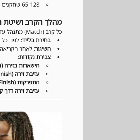
65-128 שחקנים - 7 סבבים
מהלך הקרב ושיטת הנ
כל קרב (Match) מתנהל עד ששחקן אחד מגיע למספר הנקודות שנקבע מראש (למשל, 5 נקודות).
בחירת בלייד:
 לפני כל סיבוב (Battle), כל שחקן בוחר בס
השיגור:
 לאחר הקריאה "Three... Two... One... Let it Rip!", שני השחקנים משגרים את הבלייד
צבירת נקודות:
הישארות בזירה (Survivor Finish):
עזיבת זירה (Ring Out Finish):
התפרקות (Burst Finish):
עזיבת זירה דרך קו האקסטר