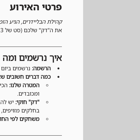
פרטי האירוע
קהילת הבליידרים, הגיע הזמן ל-it Rip
את ה"דק" שלכם (סט של 3 בייבליידים), לפגוש בליידרים אחרים, ולהיות חלק מקהילה תחרותית, תומכת ומהנה.
איך נרשמים ומה צ
הרשמה:
 נרשמים ביום הט
כמה דברים חשובים שצ
המטרה שלנו:
 הכי
ומכובדים.
"דק" חוקי:
 יש לה
בחלקים מזויפים, 
משחקים לפי החוק