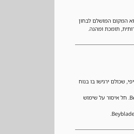
ניר השבועי שלנו בפורמט Beyblade X הוא המקום המושלם לבחון 
י, שכולם ירגישו בו בנוח 
 וחוקיים לפורמט Beyblade X. חל איסור על שימוש 