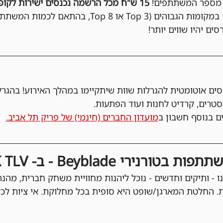
מספר המשתתפים! 
15 ש"ח מכל הרשמה נכנסים ישירות לקופת הפרסים
בקרדיטים לחנות בין הזוכים במקומות הגבוהים (Top 3 או 8
ים יהיו שווים יותר!
ים אוטומטית להגרלות שוות שיתקיימו במהלך האירוע! בהגרל
וסטרים, קרדיט לחנות ועוד הפתעות. 
ם בנוסף חשבון ב
מועדון החברים (חינמי) של פריק תל אביב.
ירי Beyblade - ב- FREAK TLV!
נו - ותיקים וחדשים - נוכל ליהנות מחוויית משחק חברית, מהנ
. החלטת המארגן/שופט היא סופית בכל מחלוקת. אי ציות לכל