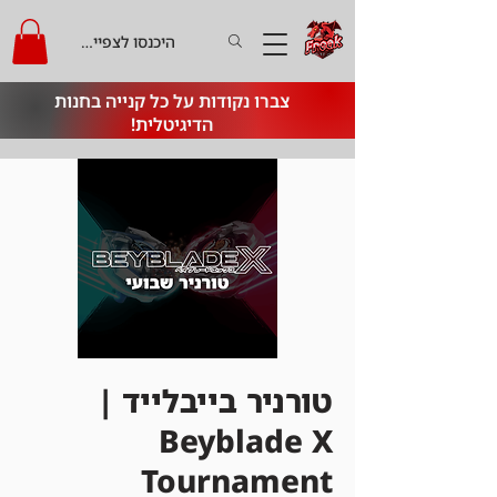
היכנסו לצפייה בקרדיט
צברו נקודות על כל קנייה בחנות
הדיגיטלית!
טורניר בייבלייד |
Beyblade X
Tournament