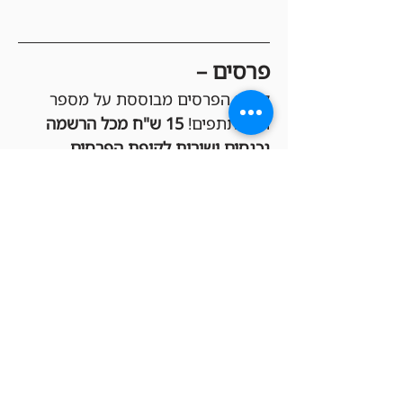
פרסים –
קופת הפרסים מבוססת על מספר 
המשתתפים! 
15 ש"ח מכל הרשמה 
נכנסים ישירות לקופת הפרסים
, 
שמחולקת בקרדיטים לחנות בין 
הזוכים במקומות הגבוהים (Top 3 או 
Top 8, בהתאם לכמות המשתתפים). 
ככל שיהיו יותר בליידרים, הקופה 
תגדל והפרסים יהיו שווים יותר!
הגרלות –
כל המשתתפים בטורניר נכנסים 
אוטומטית להגרלות שוות שיתקיימו 