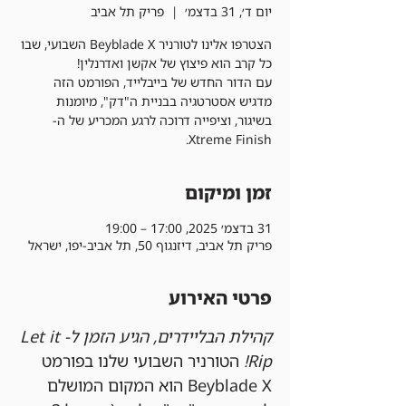
יום ד׳, 31 בדצמ׳
  |  
פריק תל אביב
הצטרפו אלינו לטורניר Beyblade X השבועי, שבו
עם הדור החדש של בייבלייד, הפורמט הזה
מדגיש אסטרטגיה בבניית ה"דק", מיומנות
בשיגור, וציפייה דרוכה לרגע המכריע של ה-
Xtreme Finish.
זמן ומיקום
31 בדצמ׳ 2025, 17:00 – 19:00
פריק תל אביב, דיזנגוף 50, תל אביב-יפו, ישראל
פרטי האירוע
קהילת הבליידרים, הגיע הזמן ל-Let it 
Rip!
 הטורניר השבועי שלנו בפורמט 
Beyblade X הוא המקום המושלם 