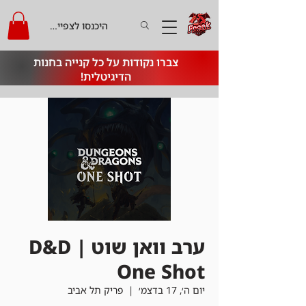
היכנסו לצפייה בקרדיט
צברו נקודות על כל קנייה בחנות
הדיגיטלית!
ערב וואן שוט | D&D
One Shot
יום ה׳, 17 בדצמ׳
  |  
פריק תל אביב