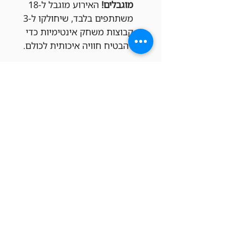
מוגבלים!
 האירוע מוגבל ל-18 
משתתפים בלבד, שיחולקו ל-3 
קבוצות משחק אינטימיות כדי 
להבטיח חוויה איכותית לכולם.
פספסתם את ההרשמה הפעם?
לא נורא! אנחנו עורכים ערבי וואן-שוט 
בדרך כלל פעמיים בחודש. תוכלו 
להירשם להבא בתור!
כרטיסים
סוג כרטיס
ערב וואן שוט בפריק תל אביב