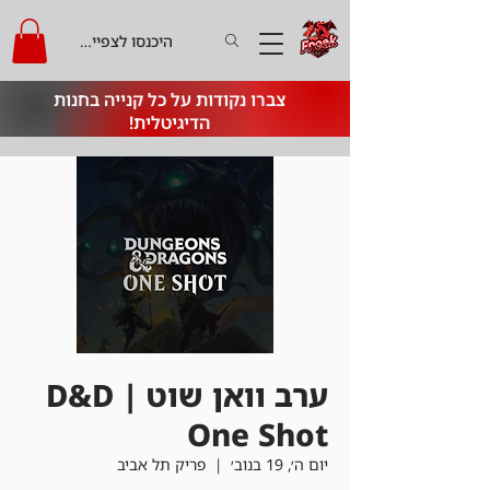
היכנסו לצפייה בקרדיט
צברו נקודות על כל קנייה בחנות
הדיגיטלית!
ערב וואן שוט | D&D
One Shot
יום ה׳, 19 בנוב׳
  |  
פריק תל אביב