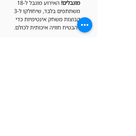
מוגבלים!
 האירוע מוגבל ל-18 
משתתפים בלבד, שיחולקו ל-3 
קבוצות משחק אינטימיות כדי 
להבטיח חוויה איכותית לכולם.
פספסתם את ההרשמה הפעם?
לא נורא! אנחנו עורכים ערבי וואן-שוט 
בדרך כלל פעמיים בחודש. תוכלו 
להירשם להבא בתור!
כרטיסים
סוג כרטיס
ערב וואן שוט בפריק תל אביב