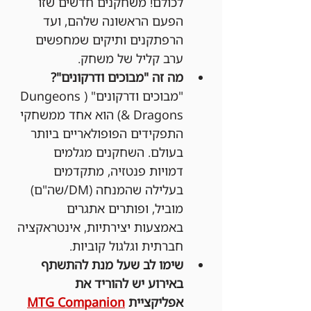
לכולם! משחקנים חדשים שזו 
הפעם הראשונה שלהם, ועד 
הרפתקנים ותיקים שמחפשים 
ערב קליל של משחק.
מה זה "מבוכים ודרקונים"?
"מבוכים ודרקונים" (Dungeons 
& Dragons) הוא אחד ממשחקי 
התפקידים הפופולאריים ביותר 
בעולם. השחקנים מגלמים 
דמויות פנטזיה, מתקדמים 
בעלילה שהמנחה (DM/שה"ם) 
מוביל, ופותרים אתגרים 
באמצעות יצירתיות, אינטראקציה 
חברתית וגלגול קוביות.
שימו לב שעל מנת להתשתף 
באירוע יש להוריד את 
אפליקציית 
MTG Companion