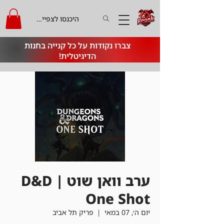
היכנסו לצפייה בקרדיט
צברו נקודות על כל קנייה בחנות
הדיגיטלית!
ערב וואן שוט | D&D
One Shot
יום ה׳, 07 במאי
  |  
פריק תל אביב