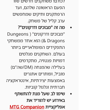
לכולם! משחקנים חדשים שזו 
הפעם הראשונה שלהם, ועד 
הרפתקנים ותיקים שמחפשים 
ערב קליל של משחק.
מה זה "מבוכים ודרקונים"?
"מבוכים ודרקונים" (Dungeons 
& Dragons) הוא אחד ממשחקי 
התפקידים הפופולאריים ביותר 
בעולם. השחקנים מגלמים 
דמויות פנטזיה, מתקדמים 
בעלילה שהמנחה (DM/שה"ם) 
מוביל, ופותרים אתגרים 
באמצעות יצירתיות, אינטראקציה 
חברתית וגלגול קוביות.
שימו לב שעל מנת להתשתף 
באירוע יש להוריד את 
אפליקציית 
MTG Companion