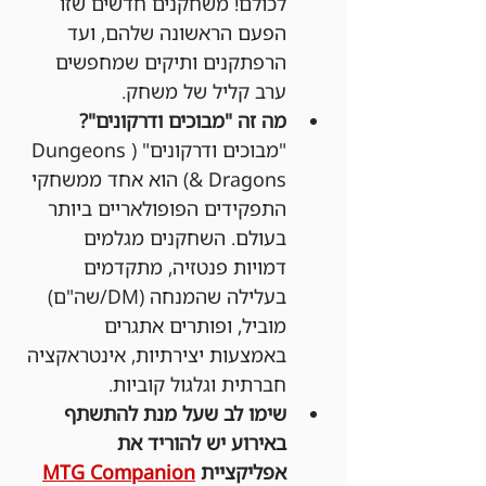
לכולם! משחקנים חדשים שזו 
הפעם הראשונה שלהם, ועד 
הרפתקנים ותיקים שמחפשים 
ערב קליל של משחק.
מה זה "מבוכים ודרקונים"?
"מבוכים ודרקונים" (Dungeons 
& Dragons) הוא אחד ממשחקי 
התפקידים הפופולאריים ביותר 
בעולם. השחקנים מגלמים 
דמויות פנטזיה, מתקדמים 
בעלילה שהמנחה (DM/שה"ם) 
מוביל, ופותרים אתגרים 
באמצעות יצירתיות, אינטראקציה 
חברתית וגלגול קוביות.
שימו לב שעל מנת להתשתף 
באירוע יש להוריד את 
אפליקציית 
MTG Companion