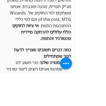
וחדשים - נוכל ליהנות מחוויית משחק 
מג'יק חברית, מהנה ומכבדת. אנחנו 
משחקים לפי החוקים של Wizards 
of the cost, MTG וגם לפי כללי 
ההתנהגות החנות. 
אי ציות לחוקים 
הללו עלולים להרחקה מיידית 
מהטורניר והחנות.
כמה דברים חשובים שצריך לדעת 
לפני שמתחילים
המטרה שלנו:
 הכי חשוב לנו 
שתהנו! אנחנו רוצים ליצור טורניר 
תחרותי אבל גם כיפי, שכולם 
ירגישו בו בנוח ומכובדים.
חפיסות חוקיות:
 בבקשה שימו לב 
שהחפיסות שלכם מתאימות 
לפורמט Commander.