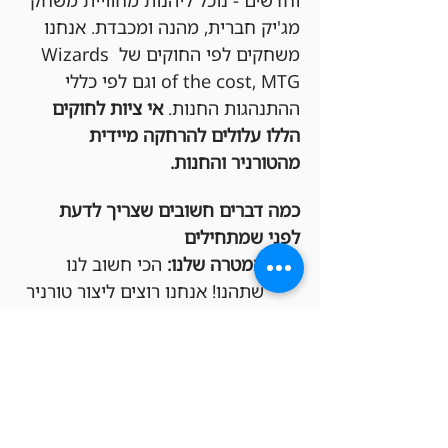
וחדשים - נוכל ליהנות מחוויית משחק 
מג'יק חברית, מהנה ומכבדת. אנחנו 
משחקים לפי החוקים של Wizards 
of the cost, MTG וגם לפי כללי 
ההתנהגות החנות. 
אי ציות לחוקים 
הללו עלולים להרחקה מיידית 
מהטורניר והחנות.
כמה דברים חשובים שצריך לדעת 
לפני שמתחילים
המטרה שלנו:
 הכי חשוב לנו 
שתהנו! אנחנו רוצים ליצור טורניר 
תחרותי אבל גם כיפי, שכולם 
ירגישו בו בנוח ומכובדים.
חפיסות חוקיות:
 בבקשה שימו לב 
שהחפיסות שלכם מתאימות 
לפורמט Commander.