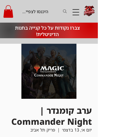
היכנסו לצפייה בקרדיט
צברו נקודות על כל קנייה בחנות
הדיגיטלית!
ערב קומנדר |
Commander Night
יום א׳, 13 בדצמ׳
  |  
פריק תל אביב