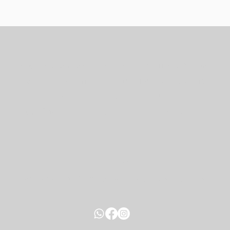
אנחנו כאן עבורכם כדי לענות על כל שאלה או משוב שיש
לכם. נשמח אם תפנו אלינו בכל שאלה - נשתדל לתת את
המענה הטוב ביותר תמיד. אל תהססו ליצור קשר בכל עת.
!​Native English Speaker? Our Staff is happy to assist
you
כתובת:
דיזנגוף 50, דיזנגוף סנטר, בניין B, קומה 1, תל אביב, ישראל