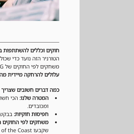
חוקים וכללים להשתתפות בטורנירי Magic: The Gathering 
הטורניר הזה נועד כדי שכול
משחקים לפי החוקים של Wizards of the cost, MTG וגם לפי כללי ההתנהגות החנות. 
עלולים להרחקה מיידית מהט
כמה דברים חשובים שצריך 
המטרה שלנו:
 הכי חשוב
ומכובדים.
חפיסות חוקיות:
 בבקשה 
משחקים לפי החוקים ה
שקבעו Wizards of the Coast ו-DCI (בטורנירים רשמיים).