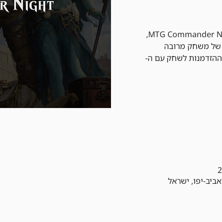
הצטרפו לערב בלתי נשכח של MTG Commander Night,
 של משחק מרובה
 עם 100 קלפים וההזדמנות לשחק עם ה-