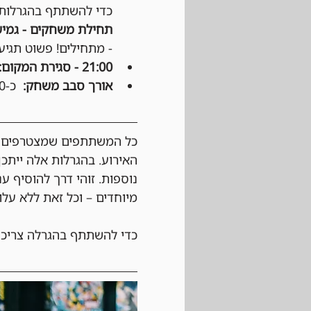
כדי להשתתף בהגרלות ע
תחילת משחקים - גמיש
- מתחילים! פשוט תגיעו
21:00 - סגירת המקום:
אורך סבב משחק:
  כ-50 דקות, לפי החלטת הקבוצה.
כל המשתתפים שמצטרפים לא
האירוע. בהגרלות אלה ייתכן
נוספות. זוהי דרך להוסיף ע
מיוחדים – וכל זאת ללא עלו
כדי להשתתף בהגרלה צריכי