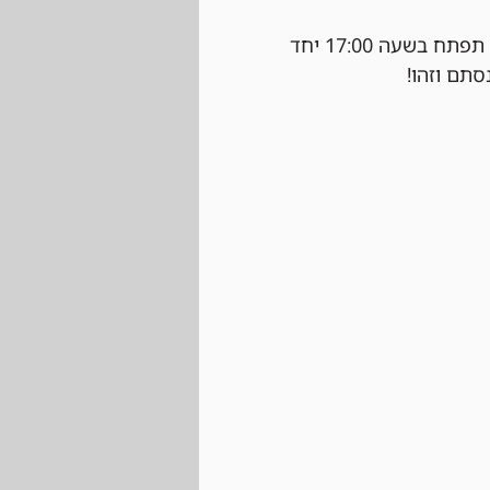
 נרשמים ביום של הטורניר עצמו בחנות בהתאם למקומות הפנויים. ההרשמה תפתח בשעה 17:00 יחד 
סתם וזהו!