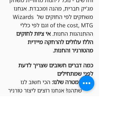
וחדשים - נוכל ליהנות מחוויית משחק 
מג'יק חברית, מהנה ומכבדת. אנחנו 
משחקים לפי החוקים של Wizards 
of the cost, MTG וגם לפי כללי 
ההתנהגות החנות. 
אי ציות לחוקים 
הללו עלולים להרחקה מיידית 
מהטורניר והחנות.
כמה דברים חשובים שצריך לדעת 
לפני שמתחילים
המטרה שלנו:
 הכי חשוב לנו 
שתהנו! אנחנו רוצים ליצור טורניר 
תחרותי אבל גם כיפי, שכולם 
ירגישו בו בנוח ומכובדים.
חפיסות חוקיות:
 בבקשה שימו לב 
שהחפיסות שלכם מתאימות 
לפורמט Commander.