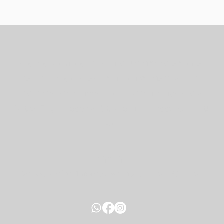
אנחנו כאן עבורכם כדי לענות על כל שאלה או משוב שיש
לכם. נשמח אם תפנו אלינו בכל שאלה - נשתדל לתת את
המענה הטוב ביותר תמיד. אל תהססו ליצור קשר בכל עת.
!​Native English Speaker? Our Staff is happy to assist
you
כתובת:
דיזנגוף 50, דיזנגוף סנטר, בניין B, קומה 1, תל אביב, ישראל