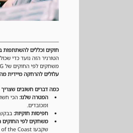
חוקים וכללים להשתתפות בטורנירי Magic: The Gathering 
הטורניר הזה נועד כדי שכול
משחקים לפי החוקים של Wizards of the cost, MTG וגם לפי כללי ההתנהגות החנות. 
עלולים להרחקה מיידית מהט
כמה דברים חשובים שצריך 
המטרה שלנו:
 הכי חשוב
ומכובדים.
חפיסות חוקיות:
 בבקשה 
משחקים לפי החוקים ה
שקבעו Wizards of the Coast ו-DCI (בטורנירים רשמיים).