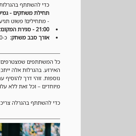
כדי להשתתף בהגרלות ע
תחילת משחקים - גמיש
- מתחילים! פשוט תגיעו
21:00 - סגירת המקום:
אורך סבב משחק:
  כ-50 דקות, לפי החלטת הקבוצה.
כל המשתתפים שמצטרפים לא
האירוע. בהגרלות אלה ייתכן
נוספות. זוהי דרך להוסיף ע
מיוחדים – וכל זאת ללא עלו
כדי להשתתף בהגרלה צריכי