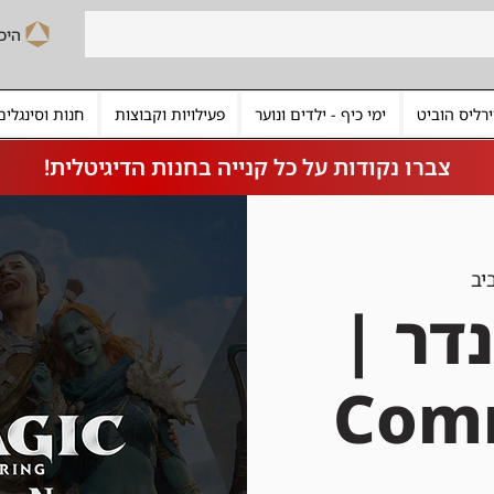
רליס הוביט
ימי כיף - ילדים ונוער
פעילויות וקבוצות
חנות וסינגלים
צברו נקודות על כל קנייה בחנות הדיגיטלית!
יב
דר |
Com