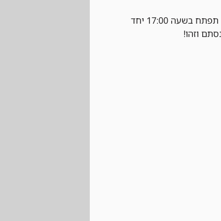
 נרשמים ביום של הטורניר עצמו בחנות בהתאם למקומות הפנויים. ההרשמה תפתח בשעה 17:00 יחד 
סתם וזהו!