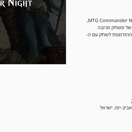
הצטרפו לערב בלתי נשכח של MTG Commander Night,
 של משחק מרובה
 עם 100 קלפים וההזדמנות לשחק עם ה-