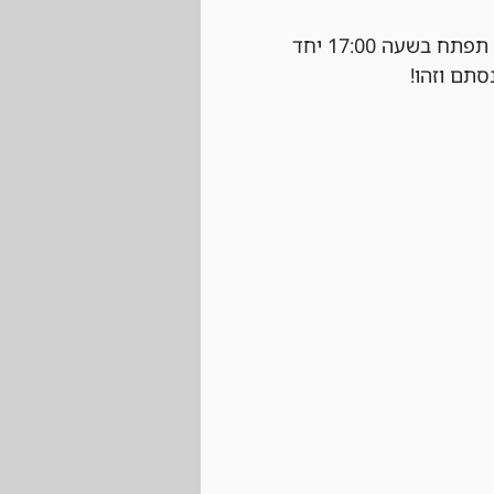
 נרשמים ביום של הטורניר עצמו בחנות בהתאם למקומות הפנויים. ההרשמה תפתח בשעה 17:00 יחד 
סתם וזהו!