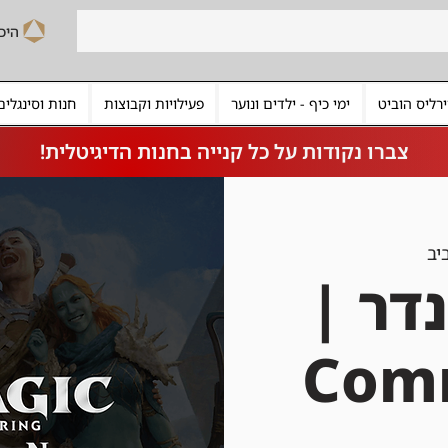
רליס הוביט
ימי כיף - ילדים ונוער
פעילויות וקבוצות
חנות וסינגלים
צברו נקודות על כל קנייה בחנות הדיגיטלית!
יב
דר |
Com