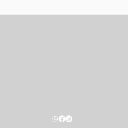
אנחנו כאן עבורכם כדי לענות על כל שאלה או משוב שיש
לכם. נשמח אם תפנו אלינו בכל שאלה - נשתדל לתת את
המענה הטוב ביותר תמיד. אל תהססו ליצור קשר בכל עת.
!​Native English Speaker? Our Staff is happy to assist
you
כתובת:
דיזנגוף 50, דיזנגוף סנטר, בניין B, קומה 1, תל אביב, ישראל