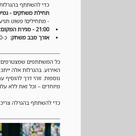
כדי להשתתף בהגרלות ע
תחילת משחקים - גמיש
- מתחילים! פשוט תגיעו
21:00 - סגירת המקום:
אורך סבב משחק:
  כ-50 דקות, לפי החלטת הקבוצה.
כל המשתתפים שמצטרפים לא
האירוע. בהגרלות אלה ייתכן
נוספות. זוהי דרך להוסיף ע
מיוחדים – וכל זאת ללא עלו
כדי להשתתף בהגרלה צריכי