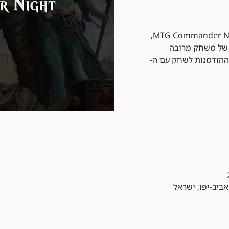
הצטרפו לערב בלתי נשכח של MTG Commander Night,
 של משחק מרובה
 עם 100 קלפים וההזדמנות לשחק עם ה-